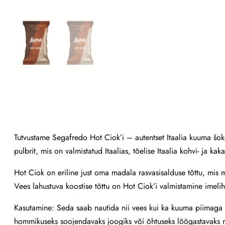
v
k
a
k
a
o
j
o
o
k
Tutvustame Segafredo Hot Ciok’i – autentset Itaalia kuuma šo
H
pulbrit, mis on valmistatud Itaalias, tõelise Itaalia kohvi- ja ka
o
Hot Ciok on eriline just oma madala rasvasisalduse tõttu, mis m
t
Vees lahustuva koostise tõttu on Hot Ciok’i valmistamine imeli
C
i
Kasutamine: Seda saab nautida nii vees kui ka kuuma piimaga s
o
hommikuseks soojendavaks joogiks või õhtuseks lõõgastavaks 