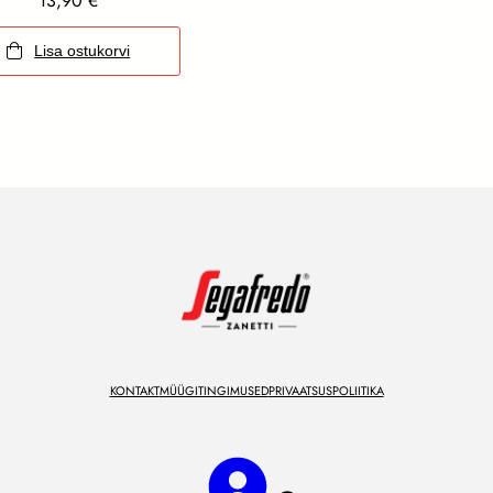
13,90
€
Lisa ostukorvi
KONTAKT
MÜÜGITINGIMUSED
PRIVAATSUSPOLIITIKA