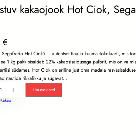
stuv kakaojook Hot Ciok, Sega
0
€
 Segafredo Hot Ciok’i – autentset Itaalia kuuma šokolaadi, mis to
ee 1 kg pakk sisaldab 22% kakaosisaldusega pulbrit, mis on valmistat
rtiisi südames. Hot Ciok on eriline just oma madala rasvasisalduse 
ad nautida rikkalikku ja sügavat…
Lisa ostukorvi
+
:
Kakao