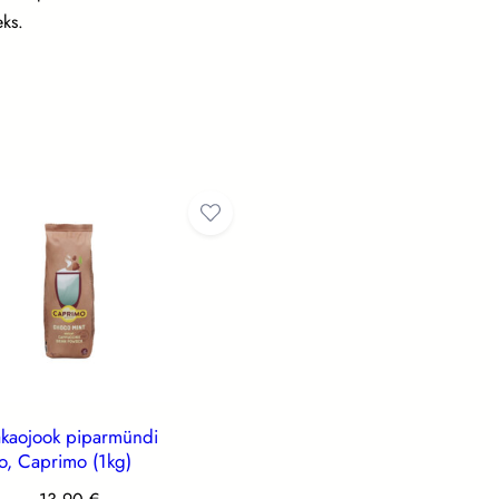
eks.
akaojook piparmündi
, Caprimo (1kg)