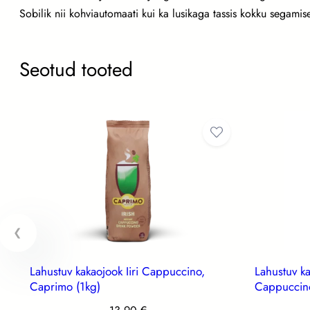
k
Sobilik nii kohviautomaati kui ka lusikaga tassis kokku segamis
,
S
e
Seotud tooted
g
a
f
r
e
d
o
(
1
k
g
Lahustuv kakaojook Iiri Cappuccino,
Lahustuv k
Caprimo (1kg)
Cappuccino
)
k