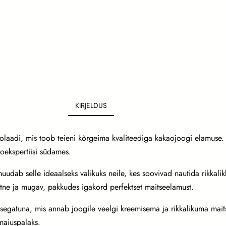
KIRJELDUS
kolaadi, mis toob teieni kõrgeima kvaliteediga kakaojoogi elamuse
kaoekspertiisi südames.
uudab selle ideaalseks valikuks neile, kes soovivad nautida rikkalik
htne ja mugav, pakkudes igakord perfektset maitseelamust.
egatuna, mis annab joogile veelgi kreemisema ja rikkalikuma maitse
maiuspalaks.