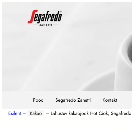
Pood
Segafredo Zanetti
Kontakt
Esileht
–
Kakao
–
Lahustuv kakaojook Hot Ciok, Segafredo