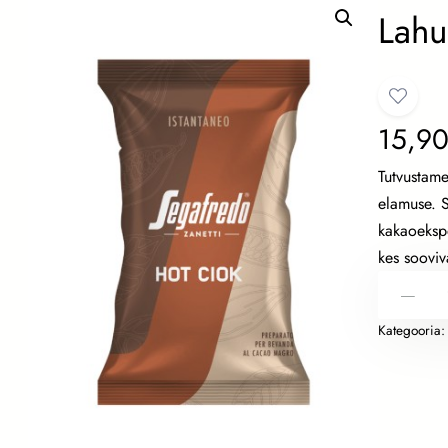
Lahu
15,9
Tutvustame
elamuse. S
kakaoekspe
kes sooviv
L
-
a
Kategooria
h
u
s
t
u