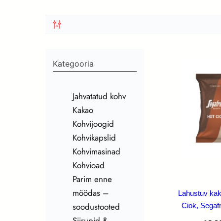
Kategooria
Jahvatatud kohv
Kakao
Kohvijoogid
Kohvikapslid
Kohvimasinad
Kohvioad
Parim enne
möödas –
Lahustuv kak
soodustooted
Ciok, Segaf
Siirupid &