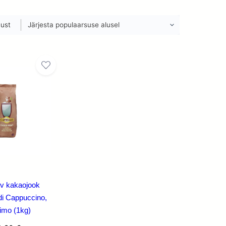
Sorteeritud
must
populaarsuse
järgi
v kakaojook
i Cappuccino,
imo (1kg)