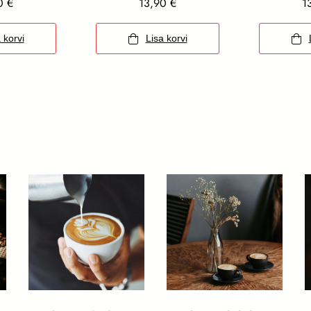
90
€
13,90
€
1
 korvi
Lisa korvi