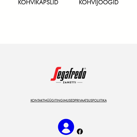
KOHVIKAPSLID
KOHVIJOOGID
KONTAKT
MÜÜGITINGIMUSED
PRIVAATSUSPOLIITIKA