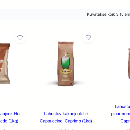
Kuvatakse kõik 3 tule
Lahustu
aojook Hot
Lahustuv kakaojook Iiri
piparmünd
redo (1kg)
Cappuccino, Caprimo (1kg)
Capr