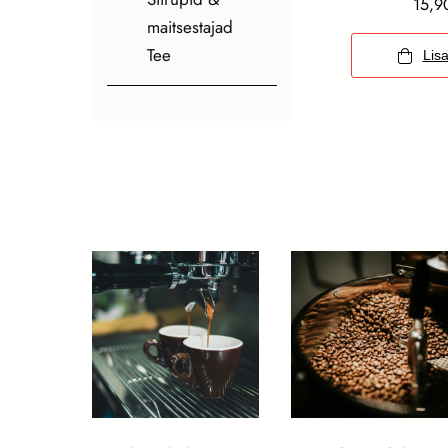
15,
maitsestajad
Tee
Lisa