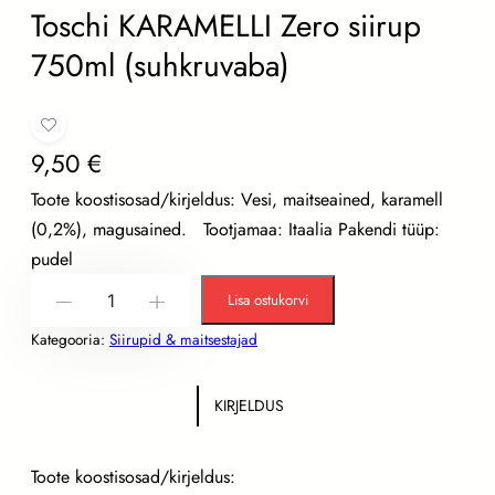
Toschi KARAMELLI Zero siirup
750ml (suhkruvaba)
9,50
€
Toote koostisosad/kirjeldus: Vesi, maitseained, karamell
(0,2%), magusained. Tootjamaa: Itaalia Pakendi tüüp:
pudel
T
Lisa ostukorvi
-
+
o
Kategooria:
Siirupid & maitsestajad
s
c
h
KIRJELDUS
i
K
Toote koostisosad/kirjeldus: