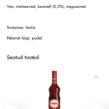
A
Vesi, maitseained, karamell (0,2%), magusained.
R
A
M
E
Tootjamaa: Itaalia
L
Pakendi tüüp: pudel
L
I
Z
Seotud tooted
e
r
o
s
i
i
r
u