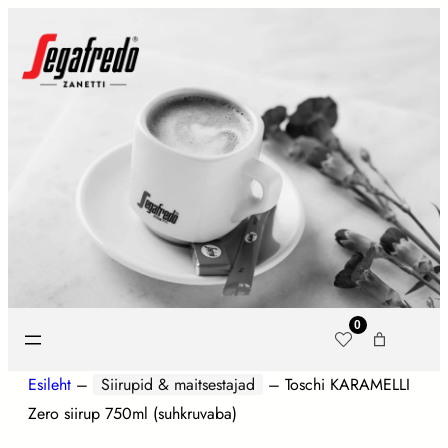
0
Esileht
–
Siirupid & maitsestajad
–
Toschi KARAMELLI
Zero siirup 750ml (suhkruvaba)