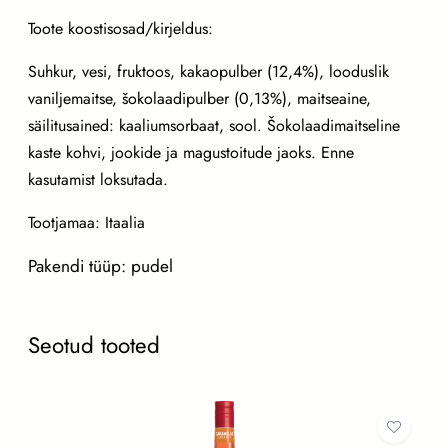
Š
Toote koostisosad/kirjeldus:
o
Suhkur, vesi, fruktoos, kakaopulber (12,4%), looduslik
k
vaniljemaitse, šokolaadipulber (0,13%), maitseaine,
o
säilitusained: kaaliumsorbaat, sool. Šokolaadimaitseline
l
kaste kohvi, jookide ja magustoitude jaoks. Enne
a
kasutamist loksutada.
a
d
Tootjamaa: Itaalia
i
k
Pakendi tüüp: pudel
a
s
Seotud tooted
t
e
2
k