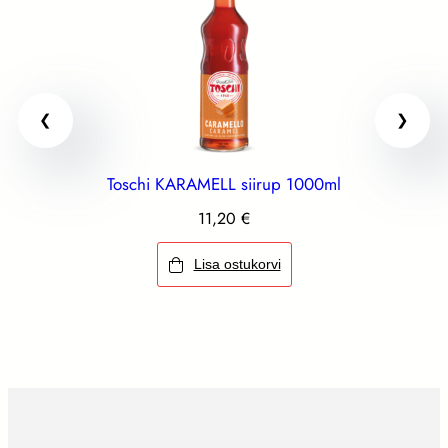
g
k
o
g
u
s
Toschi KARAMELL siirup 1000ml
11,20
€
Lisa ostukorvi