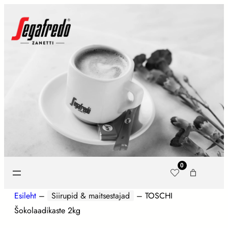
0
Esileht
–
Siirupid & maitsestajad
–
TOSCHI
Šokolaadikaste 2kg