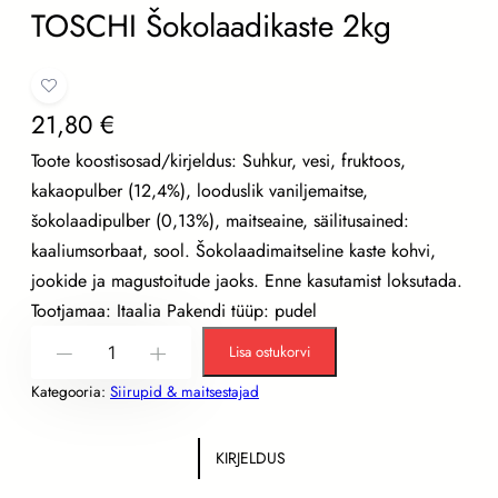
TOSCHI Šokolaadikaste 2kg
21,80
€
Toote koostisosad/kirjeldus: Suhkur, vesi, fruktoos,
kakaopulber (12,4%), looduslik vaniljemaitse,
šokolaadipulber (0,13%), maitseaine, säilitusained:
kaaliumsorbaat, sool. Šokolaadimaitseline kaste kohvi,
jookide ja magustoitude jaoks. Enne kasutamist loksutada.
Tootjamaa: Itaalia Pakendi tüüp: pudel
T
Lisa ostukorvi
-
+
O
Kategooria:
Siirupid & maitsestajad
S
C
H
KIRJELDUS
I